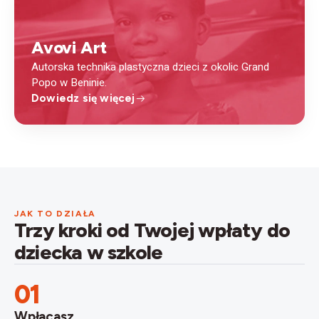
Avovi Art
Autorska technika plastyczna dzieci z okolic Grand
Popo w Beninie.
Dowiedz się więcej
JAK TO DZIAŁA
Trzy kroki od Twojej wpłaty do
dziecka w szkole
01
Wpłacasz