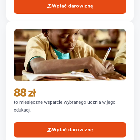
Wpłać darowiznę
88 zł
to miesięczne wsparcie wybranego ucznia w jego
edukacji.
Wpłać darowiznę